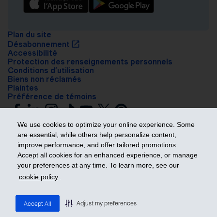
Plan du site
Désabonnement
Accessibilité
Protection des renseignements personnels
Conditions d’utilisation
Biens non réclamés
Plaintes
Préférence de témoins
We use cookies to optimize your online experience. Some
are essential, while others help personalize content,
improve performance, and offer tailored promotions.
Accept all cookies for an enhanced experience, or manage
your preferences at any time. To learn more, see our
Prendre les devants
cookie policy
.
© 2026 Industrielle Alliance, Assurance et services financiers inc. – iA
Groupe financier. Tous droits réservés.
Adjust my preferences
Accept All