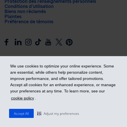
Protection des renseignements personnels
Conditions d’utilisation
Biens non réclamés
Plaintes
Préférence de témoins
We use cookies to optimize your online experience. Some
are essential, while others help personalize content,
improve performance, and offer tailored promotions.
Prendre les devants
Accept all cookies for an enhanced experience, or manage
your preferences at any time. To learn more, see our
cookie policy
.
© 2026 Industrielle Alliance, Assurance et services financiers
inc. - iA Groupe financier. Tous droits réservés.
Accept All
Adjust my preferences