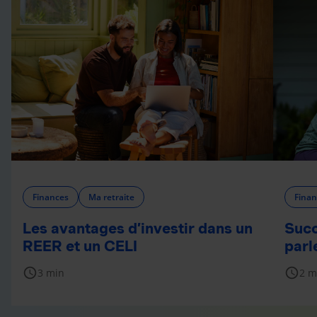
Finances
Ma retraite
Finan
Les avantages d’investir dans un
Succ
REER et un CELI
parl
schedule
schedule
3 min
2 m