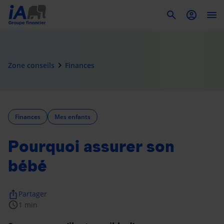
To
navigate_next
Zone conseils
Finances
Finances
Mes enfants
Pourquoi assurer son
bébé
ios_share
Partager
schedule
1 min