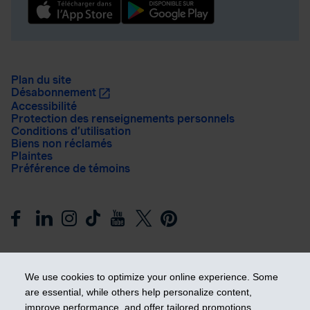
Plan du site
Désabonnement
Accessibilité
Protection des renseignements personnels
Conditions d’utilisation
Biens non réclamés
Plaintes
Préférence de témoins
We use cookies to optimize your online experience. Some
are essential, while others help personalize content,
improve performance, and offer tailored promotions.