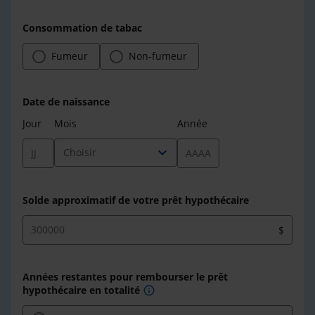
Consommation de tabac
Fumeur
Non-fumeur
Date de naissance
Jour
Mois
Année
expand_more
Choisir
Solde approximatif de votre prêt hypothécaire
$
Années restantes pour rembourser le prêt
hypothécaire en totalité
info