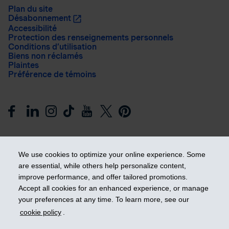
Plan du site
Désabonnement
Accessibilité
Protection des renseignements personnels
Conditions d’utilisation
Biens non réclamés
Plaintes
Préférence de témoins
We use cookies to optimize your online experience. Some
are essential, while others help personalize content,
improve performance, and offer tailored promotions.
Prendre les devants
Accept all cookies for an enhanced experience, or manage
your preferences at any time. To learn more, see our
cookie policy
.
© 2026 Industrielle Alliance, Assurance et services financiers
inc. - iA Groupe financier. Tous droits réservés.