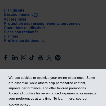
Plan du site
Désabonnement
Accessibilité
Protection des renseignements personnels
Conditions d’utilisation
Biens non réclamés
Plaintes
Préférence de témoins
We use cookies to optimize your online experience. Some
are essential, while others help personalize content,
improve performance, and offer tailored promotions.
Prendre les devants
Accept all cookies for an enhanced experience, or manage
your preferences at any time. To learn more, see our
cookie policy
.