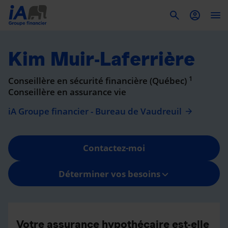
To
Kim Muir-Laferrière
1
Conseillère en sécurité financière (Québec)
Conseillère en assurance vie
iA Groupe financier - Bureau de Vaudreuil
Contactez-moi
Déterminer vos besoins
Votre assurance hypothécaire est-elle