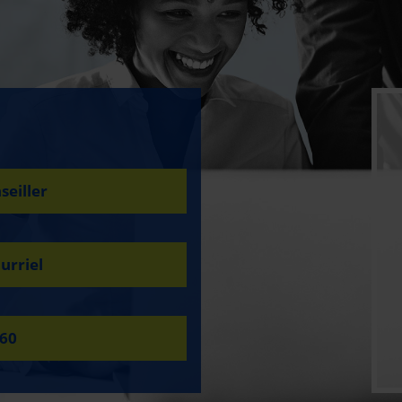
seiller
urriel
960