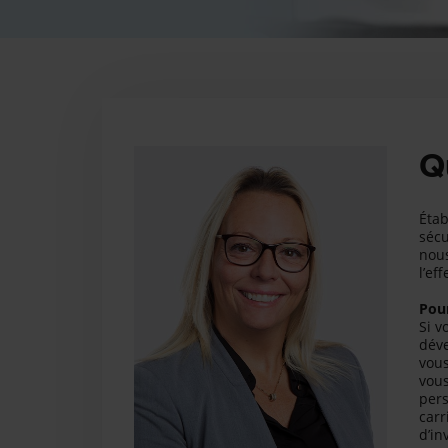
Q
Étab
sécu
nous
l’ef
Pour
Si v
déve
vous
vous
pers
carr
d’in