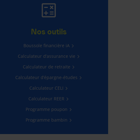
PROGRAMME
BAMBIN
Nos outils
Une assurance maladie grave
Boussole financière iA
gratuite pour votre bambin âgé
de 2 à 5 ans avec, en prime, un
Calculateur d’assurance vie
joli cadeau!
Calculateur de retraite
En savoir plus
Calculateur d’épargne-études
Calculateur CELI
Calculateur REER
Programme poupon
Programme bambin