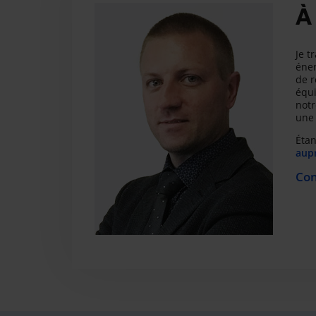
À
Je t
éner
de r
équi
notr
une 
Étan
aupr
Con