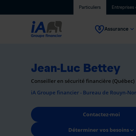
Particuliers
Entreprises
Assurance
Jean-Luc Bettey
Conseiller en sécurité financière (Québec)
iA Groupe financier - Bureau de Rouyn-No
Contactez-moi
Déterminer vos besoins