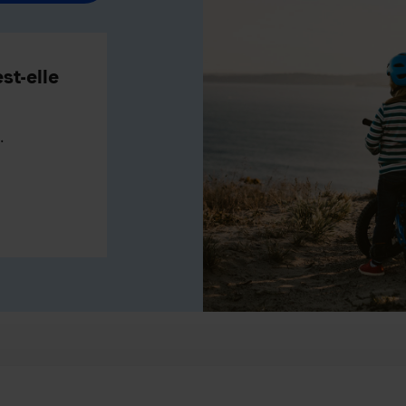
st-elle
.