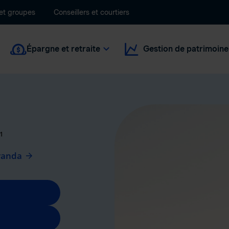
 et groupes
Conseillers et courtiers
Épargne et retraite
Gestion de patrimoine
1
randa