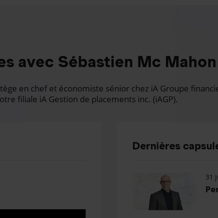
es avec Sébastien Mc Mahon
ge en chef et économiste sénior chez iA Groupe financier.
otre filiale iA Gestion de placements inc. (iAGP).
Dernières capsule
31 j
Per