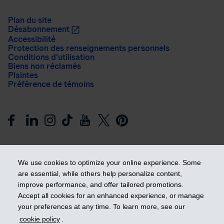
Plan du site
Désabonnement
Accessibilité
Protection des renseignements personnels
Conditions d’utilisation
Biens non réclamés
Plaintes
Préférence de témoins
We use cookies to optimize your online experience. Some
are essential, while others help personalize content,
improve performance, and offer tailored promotions.
Prendre les devants
Accept all cookies for an enhanced experience, or manage
your preferences at any time. To learn more, see our
cookie policy
.