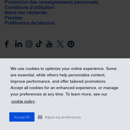
Protection des renseignements personnels
Conditions d’utilisation
Biens non réclamés
Plaintes
Préférence de témoins
We use cookies to optimize your online experience. Some
are essential, while others help personalize content,
improve performance, and offer tailored promotions.
Prendre les devants
Accept all cookies for an enhanced experience, or manage
your preferences at any time. To learn more, see our
cookie policy
.
© 2026 Industrielle Alliance, Assurance et services financiers
inc. - iA Groupe financier. Tous droits réservés.
Accept All
Adjust my preferences