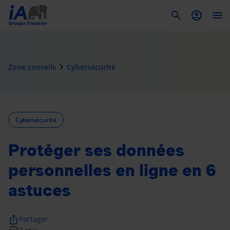
To
navigate_next
Zone conseils
Cybersécurité
Cybersécurité
Protéger ses données
personnelles en ligne en 6
astuces
ios_share
Partager