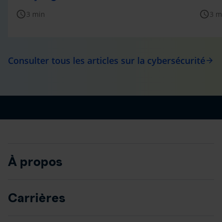
schedule
schedule
3 min
3 m
Consulter tous les articles sur la cybersécurité
arrow_forward
À propos
Carrières