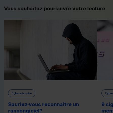
Vous souhaitez poursuivre votre lecture
Cybersécurité
Cyber
Sauriez-vous reconnaître un
9 si
rançongiciel?
ment