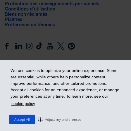
Protection des renseignements personnels
Conditions d’utilisation
Biens non réclamés
Plaintes
Préférence de témoins
We use cookies to optimize your online experience. Some
are essential, while others help personalize content,
improve performance, and offer tailored promotions.
Prendre les devants
Accept all cookies for an enhanced experience, or manage
your preferences at any time. To learn more, see our
cookie policy
.
© 2026 Industrielle Alliance, Assurance et services financiers
inc. - iA Groupe financier. Tous droits réservés.
Accept All
Adjust my preferences