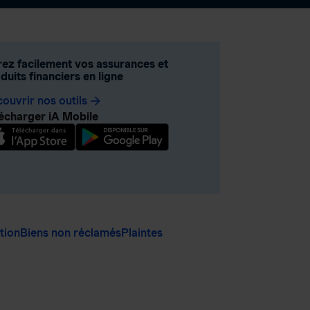
ez facilement vos assurances et
duits financiers en ligne
ouvrir nos outils
arrow_forward
écharger iA Mobile
ation
Biens non réclamés
Plaintes