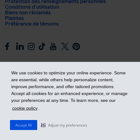
Protection des renseignements personnels
Conditions d’utilisation
Biens non réclamés
Plaintes
Préférence de témoins
We use cookies to optimize your online experience. Some
are essential, while others help personalize content,
improve performance, and offer tailored promotions.
Prendre les devants
Accept all cookies for an enhanced experience, or manage
your preferences at any time. To learn more, see our
cookie policy
.
© 2026 Industrielle Alliance, Assurance et services financiers
inc. - iA Groupe financier. Tous droits réservés.
Accept All
Adjust my preferences