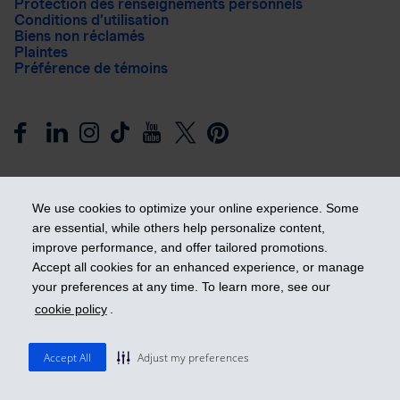
Protection des renseignements personnels
Conditions d’utilisation
Biens non réclamés
Plaintes
Préférence de témoins
We use cookies to optimize your online experience. Some
are essential, while others help personalize content,
improve performance, and offer tailored promotions.
Prendre les devants
Accept all cookies for an enhanced experience, or manage
your preferences at any time. To learn more, see our
cookie policy
.
© 2026 Industrielle Alliance, Assurance et services financiers
inc. - iA Groupe financier. Tous droits réservés.
Accept All
Adjust my preferences