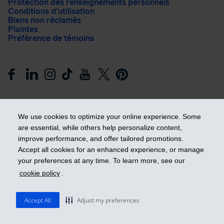
Protection des renseignements personnels
Conditions d’utilisation
Biens non réclamés
Plaintes
Préférence de témoins
We use cookies to optimize your online experience. Some
are essential, while others help personalize content,
improve performance, and offer tailored promotions.
Prendre les devants
Accept all cookies for an enhanced experience, or manage
your preferences at any time. To learn more, see our
cookie policy
.
© 2026 Industrielle Alliance, Assurance et services financiers
inc. - iA Groupe financier. Tous droits réservés.
Accept All
Adjust my preferences