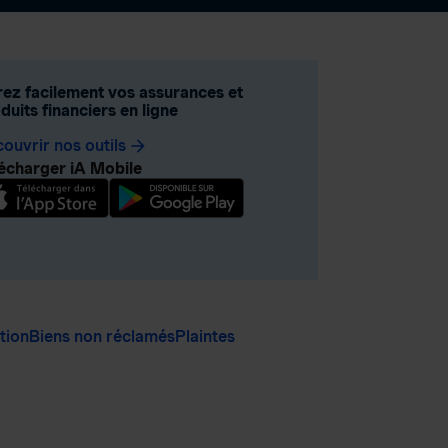
ez facilement vos assurances et
duits financiers en ligne
ouvrir nos outils
arrow_forward
écharger iA Mobile
ation
Biens non réclamés
Plaintes