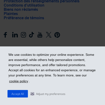
Protection des renseignements personnels
Conditions d’utilisation
Biens non réclamés
Plaintes
Préférence de témoins
We use cookies to optimize your online experience. Some
are essential, while others help personalize content,
improve performance, and offer tailored promotions.
Prendre les devants
Accept all cookies for an enhanced experience, or manage
your preferences at any time. To learn more, see our
cookie policy
.
© 2026 Industrielle Alliance, Assurance et services financiers
inc. - iA Groupe financier. Tous droits réservés.
Accept All
Adjust my preferences