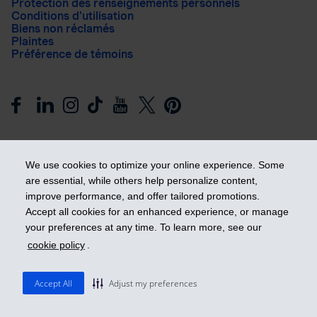
Protection des renseignements personnels
Conditions d’utilisation
Biens non réclamés
Plaintes
Préférence de témoins
We use cookies to optimize your online experience. Some
are essential, while others help personalize content,
improve performance, and offer tailored promotions.
Prendre les devants
Accept all cookies for an enhanced experience, or manage
your preferences at any time. To learn more, see our
cookie policy
.
© 2026 Industrielle Alliance, Assurance et services financiers
inc. - iA Groupe financier. Tous droits réservés.
Accept All
Adjust my preferences