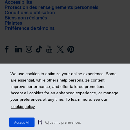
Accessibilité
Protection des renseignements personnels
Conditions d’utilisation
Biens non réclamés
Plaintes
Préférence de témoins
We use cookies to optimize your online experience. Some
are essential, while others help personalize content,
improve performance, and offer tailored promotions.
Prendre les devants
Accept all cookies for an enhanced experience, or manage
your preferences at any time. To learn more, see our
cookie policy
.
© 2026 Industrielle Alliance, Assurance et services financiers
inc. - iA Groupe financier. Tous droits réservés.
Accept All
Adjust my preferences