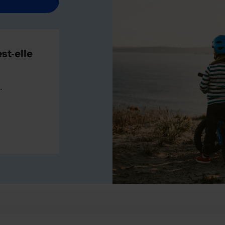
st-elle
.