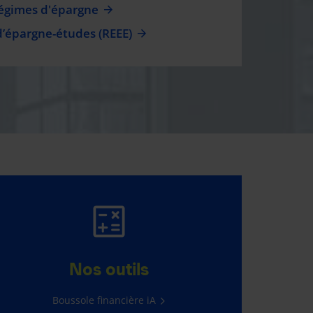
régimes d'épargne
d’épargne-études (REEE)
PASSEZ À L’ACTION
Réalisez tout ce que vous avez en
Nos outils
tête grâce aux REER et CELI.
Boussole financière iA