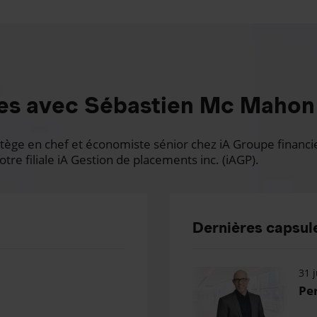
es avec Sébastien Mc Mahon
ge en chef et économiste sénior chez iA Groupe financier.
otre filiale iA Gestion de placements inc. (iAGP).
Dernières capsule
31 j
Per