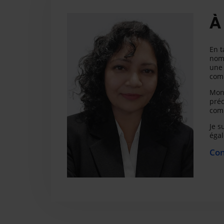
À
En t
nomb
une 
comp
Mon 
préc
comp
Je s
égal
Con