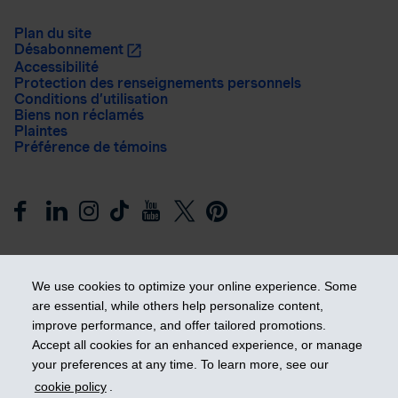
Plan du site
Désabonnement
Accessibilité
Protection des renseignements personnels
Conditions d’utilisation
Biens non réclamés
Plaintes
Préférence de témoins
We use cookies to optimize your online experience. Some
are essential, while others help personalize content,
improve performance, and offer tailored promotions.
Prendre les devants
Accept all cookies for an enhanced experience, or manage
your preferences at any time. To learn more, see our
cookie policy
.