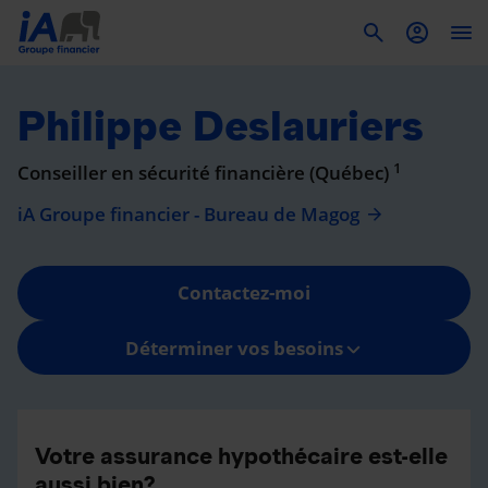
To
Philippe Deslauriers
1
Conseiller en sécurité financière (Québec)
iA Groupe financier - Bureau de Magog
Contactez-moi
Déterminer vos besoins
Votre assurance hypothécaire est-elle
aussi bien?