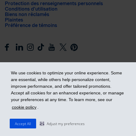
Protection des renseignements personnels
Conditions d’utilisation
Biens non réclamés
Plaintes
Préférence de témoins
We use cookies to optimize your online experience. Some
are essential, while others help personalize content,
improve performance, and offer tailored promotions.
Prendre les devants
Accept all cookies for an enhanced experience, or manage
your preferences at any time. To learn more, see our
cookie policy
.
© 2026 Industrielle Alliance, Assurance et services financiers
inc. - iA Groupe financier. Tous droits réservés.
Accept All
Adjust my preferences