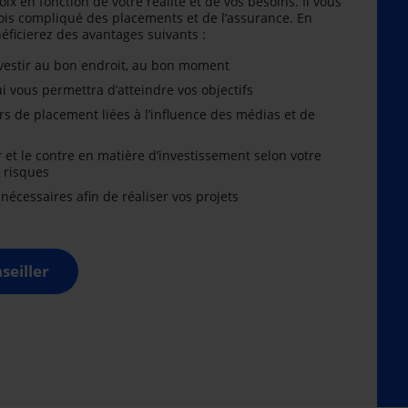
oix en fonction de votre réalité et de vos besoins. Il vous
is compliqué des placements et de l’assurance. En
énéficierez des avantages suivants :
nvestir au bon endroit, au bon moment
i vous permettra d’atteindre vos objectifs
rs de placement liées à l’influence des médias et de
r et le contre en matière d’investissement selon votre
x risques
cessaires afin de réaliser vos projets
seiller