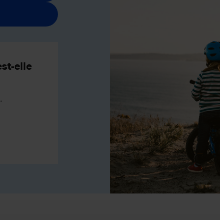
st-elle
.