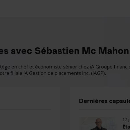
es avec Sébastien Mc Mahon
ge en chef et économiste sénior chez iA Groupe financier.
otre filiale iA Gestion de placements inc. (iAGP).
Dernières capsule
17 j
Éta