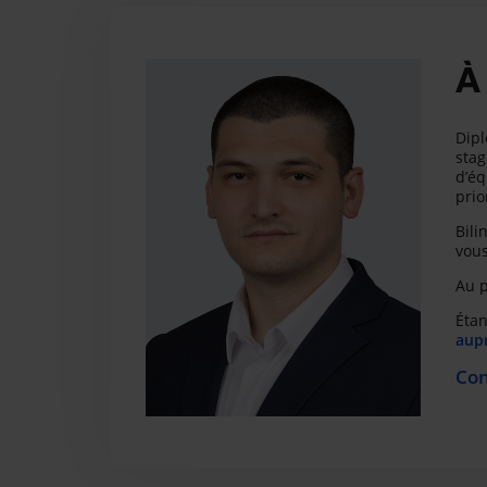
À
Dipl
stag
d’éq
prio
Bili
vous
Au p
Étan
aupr
Con