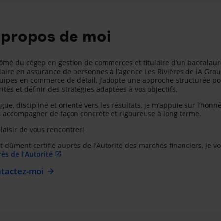
 propos de moi
ômé du cégep en gestion de commerces et titulaire d’un baccalauréa
iaire en assurance de personnes à l’agence Les Rivières de iA Group
uipes en commerce de détail, j’adopte une approche structurée po
rités et définir des stratégies adaptées à vos objectifs.
ngue, discipliné et orienté vers les résultats, je m’appuie sur l’honn
 accompagner de façon concrète et rigoureuse à long terme.
laisir de vous rencontrer!
t dûment certifié auprès de l’Autorité des marchés financiers, je vo
ès de l’Autorité
tactez-moi