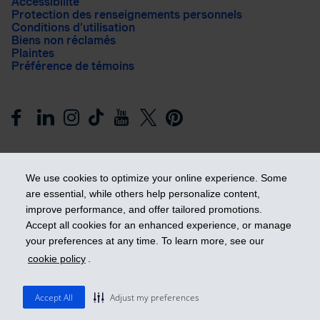
Accessibilité
Protection des renseignements personnels
Conditions d’utilisation
Biens non réclamés
Plaintes
Préférence de témoins
We use cookies to optimize your online experience. Some
are essential, while others help personalize content,
improve performance, and offer tailored promotions.
Prendre les devants
Accept all cookies for an enhanced experience, or manage
your preferences at any time. To learn more, see our
cookie policy
.
© 2026 Industrielle Alliance, Assurance et services financiers
inc. - iA Groupe financier. Tous droits réservés.
Accept All
Adjust my preferences