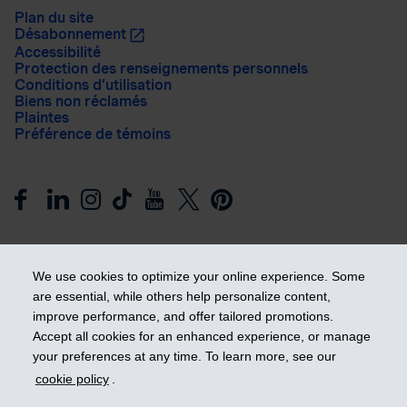
Plan du site
Désabonnement
Accessibilité
Protection des renseignements personnels
Conditions d’utilisation
Biens non réclamés
Plaintes
Préférence de témoins
We use cookies to optimize your online experience. Some
are essential, while others help personalize content,
improve performance, and offer tailored promotions.
Prendre les devants
Accept all cookies for an enhanced experience, or manage
your preferences at any time. To learn more, see our
cookie policy
.
© 2026 Industrielle Alliance, Assurance et services financiers