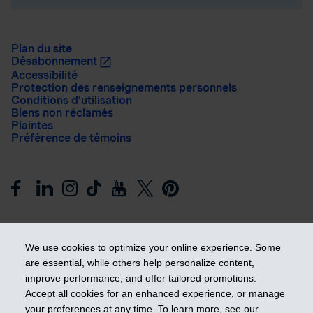
Plan du site
Désabonnement
Accessibilité
Protection des renseignements personnels
Conditions d’utilisation
Biens non réclamés
Plaintes
Préférence de témoins
We use cookies to optimize your online experience. Some
are essential, while others help personalize content,
improve performance, and offer tailored promotions.
Prendre les devants
Accept all cookies for an enhanced experience, or manage
your preferences at any time. To learn more, see our