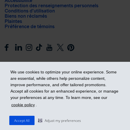
Accessibilité
Protection des renseignements personnels
Conditions d’utilisation
Biens non réclamés
Plaintes
Préférence de témoins
We use cookies to optimize your online experience. Some
are essential, while others help personalize content,
improve performance, and offer tailored promotions.
Prendre les devants
Accept all cookies for an enhanced experience, or manage
your preferences at any time. To learn more, see our
cookie policy
.
© 2026 Industrielle Alliance, Assurance et services financiers
inc. - iA Groupe financier. Tous droits réservés.
Accept All
Adjust my preferences