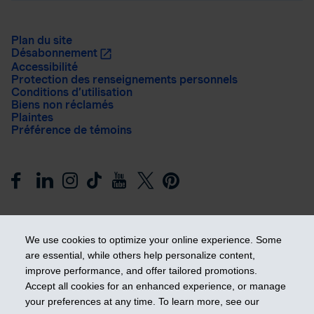
Plan du site
Désabonnement
Accessibilité
Protection des renseignements personnels
Conditions d’utilisation
Biens non réclamés
Plaintes
Préférence de témoins
We use cookies to optimize your online experience. Some
are essential, while others help personalize content,
improve performance, and offer tailored promotions.
Prendre les devants
Accept all cookies for an enhanced experience, or manage
your preferences at any time. To learn more, see our