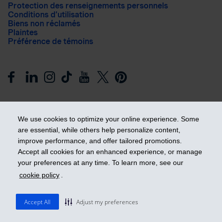
Protection des renseignements personnels
Conditions d’utilisation
Biens non réclamés
Plaintes
Préférence de témoins
We use cookies to optimize your online experience. Some
are essential, while others help personalize content,
improve performance, and offer tailored promotions.
Prendre les devants
Accept all cookies for an enhanced experience, or manage
your preferences at any time. To learn more, see our
cookie policy
.
© 2026 Industrielle Alliance, Assurance et services financiers
inc. - iA Groupe financier. Tous droits réservés.
Accept All
Adjust my preferences