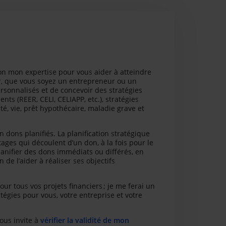
tion mon expertise pour vous aider à atteindre
cier, que vous soyez un entrepreneur ou un
rsonnalisés et de concevoir des stratégies
ts (REER, CELI, CELIAPP, etc.), stratégies
ité, vie, prêt hypothécaire, maladie grave et
 dons planifiés. La planification stratégique
ages qui découlent d’un don, à la fois pour le
lanifier des dons immédiats ou différés, en
 de l’aider à réaliser ses objectifs
our tous vos projets financiers ; je me ferai un
égies pour vous, votre entreprise et votre
vous invite à
vérifier la validité de mon