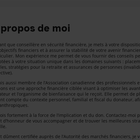
 propos de moi
ant que conseillère en sécurité financière, je mets à votre disposi
objectifs financiers et à assurer la stabilité de votre avenir finan
iculier. Mon expérience me permet de vous fournir des conseils pe
tées à votre situation unique dans les domaines suivants : placemen
ales, stratégies pour la retraite et assurances de personnes (invalid
ective).
uis aussi membre de l’Association canadienne des professionnels en
ons est une approche financière ciblée visant à optimiser les avant
teur et l’organisme de bienfaisance qui le reçoit. Elle permet de p
nt compte du contexte personnel, familial et fiscal du donateur, afin
anthropiques.
rois fortement à la force de l’implication et du don. Contactez-moi p
t d’honneur de vous accompagner et de trouver les meilleures strat
lle.
t dûment certifiée auprès de l’Autorité des marchés financiers, je 