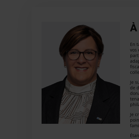
À
En t
vos 
part
adap
fisc
coll
Je s
de d
dona
tena
phil
Je c
poin
fami
Étan