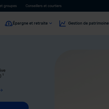
 et groupes
Conseillers et courtiers
Épargne et retraite
Gestion de patrimoine
ive
1
c)