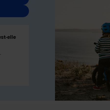
st-elle
.