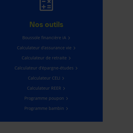
ASSURANCE AUTO
ET HABITATION
Nos outils
565 $ d’économie en moyenne*
Boussole financière iA
Calculateur d’assurance vie
Obtenir une soumission
Calculateur de retraite
Calculateur d’épargne-études
Calculateur CELI
Calculateur REER
Programme poupon
Programme bambin