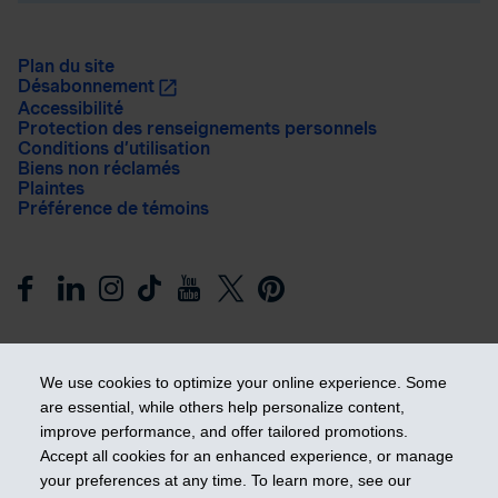
Plan du site
Désabonnement
Accessibilité
Protection des renseignements personnels
Conditions d’utilisation
Biens non réclamés
Plaintes
Préférence de témoins
We use cookies to optimize your online experience. Some
are essential, while others help personalize content,
improve performance, and offer tailored promotions.
Prendre les devants
Accept all cookies for an enhanced experience, or manage
your preferences at any time. To learn more, see our