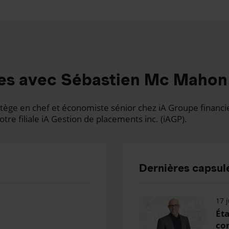
es avec Sébastien Mc Mahon
ge en chef et économiste sénior chez iA Groupe financier.
otre filiale iA Gestion de placements inc. (iAGP).
Dernières capsule
17 j
Éta
con