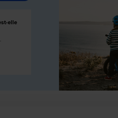
st-elle
.