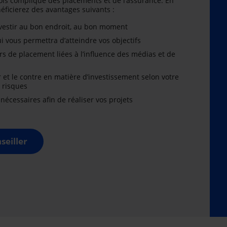
is compliqué des placements et de l’assurance. En
énéficierez des avantages suivants :
nvestir au bon endroit, au bon moment
i vous permettra d’atteindre vos objectifs
rs de placement liées à l’influence des médias et de
r et le contre en matière d’investissement selon votre
x risques
cessaires afin de réaliser vos projets
seiller