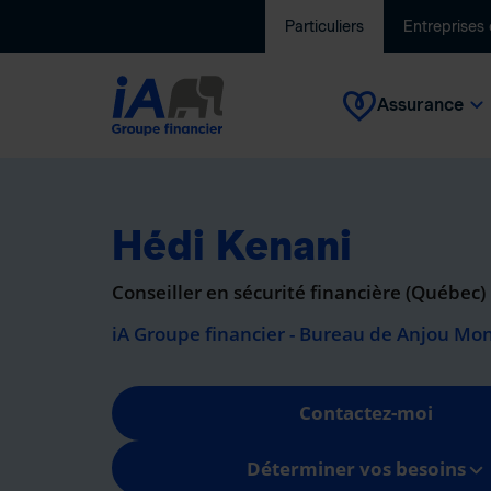
Particuliers
Entreprises
Assurance
Hédi Kenani
Conseiller en sécurité financière (Québec)
iA Groupe financier - Bureau de Anjou Mon
Contactez-moi
Déterminer vos besoins