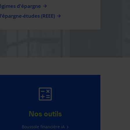
régimes d'épargne
d’épargne-études (REEE)
GAGNER 5 000 $,
C’EST FACILE!
Nos outils
Il suffit de vous connecter à
Boussole financière iA