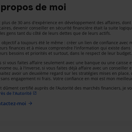
 propos de moi
 plus de 30 ans d'expérience en développement des affaires, dont
aires, devenir conseiller en sécurité financière était la suite logiq
des gens tant du côté de leurs dettes que de leurs actifs.
objectif a toujours été le même : créer un lien de confiance avec m
eurs finances et à mieux comprendre l'information qui existe dans l
eurs besoins et priorités et surtout, dans le respect de leur budget.
s si vous faites affaire seulement avec une banque ou une caisse et
nome ou, à l'inverse, si vous faites déjà affaire avec un conseille
aitez avoir un deuxième regard sur les stratégies mises en place, c'
 sans engagement ni frais. Votre confiance en moi est mon meille
t dûment certifié auprès de l’Autorité des marchés financiers, je vo
ès de l’Autorité
tactez-moi