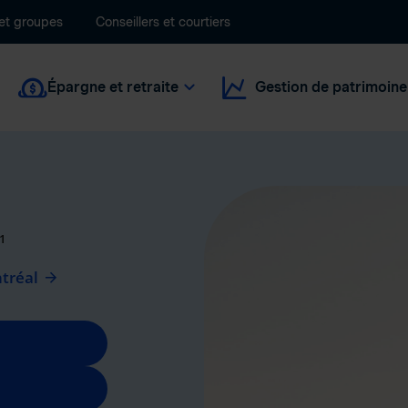
 et groupes
Conseillers et courtiers
Épargne et retraite
Gestion de patrimoine
1
tréal