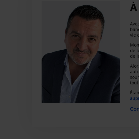
À
Avec
banc
vie 
Mon 
de l
de l
Alor
auto
souh
tout
Étan
aupr
Con