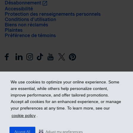
Désabonnement
Accessibilité
Protection des renseignements personnels
Conditions d’utilisation
Biens non réclamés
Plaintes
Préférence de témoins
We use cookies to optimize your online experience. Some
are essential, while others help personalize content,
improve performance, and offer tailored promotions.
Prendre les devants
Accept all cookies for an enhanced experience, or manage
your preferences at any time. To learn more, see our
cookie policy
.
© 2026 Industrielle Alliance, Assurance et services financiers
inc. - iA Groupe financier. Tous droits réservés.
Accept All
Adjust my preferences