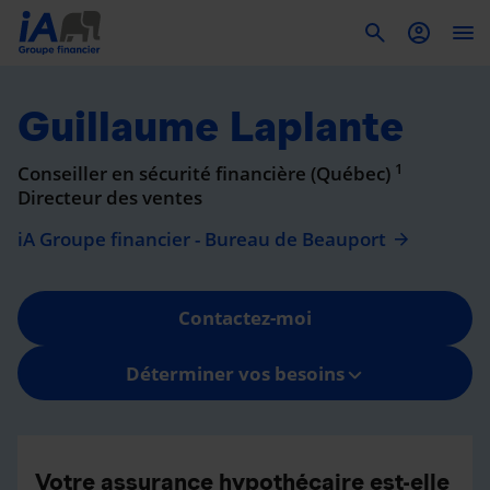
To
Guillaume Laplante
1
Conseiller en sécurité financière (Québec)
Directeur des ventes
iA Groupe financier - Bureau de Beauport
Contactez-moi
Déterminer vos besoins
Votre assurance hypothécaire est-elle