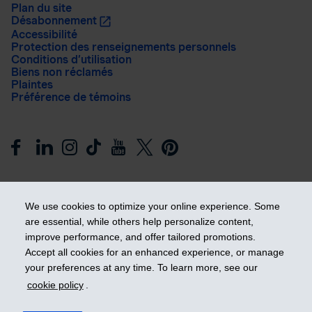
Plan du site
Désabonnement
Accessibilité
Protection des renseignements personnels
Conditions d’utilisation
Biens non réclamés
Plaintes
Préférence de témoins
We use cookies to optimize your online experience. Some
are essential, while others help personalize content,
improve performance, and offer tailored promotions.
Prendre les devants
Accept all cookies for an enhanced experience, or manage
your preferences at any time. To learn more, see our
cookie policy
.
© 2026 Industrielle Alliance, Assurance et services financiers
inc. - iA Groupe financier. Tous droits réservés.