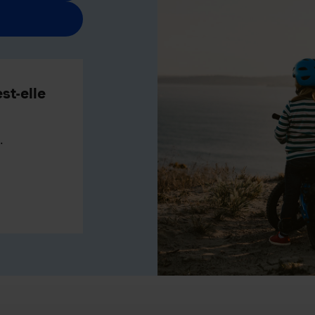
st-elle
.