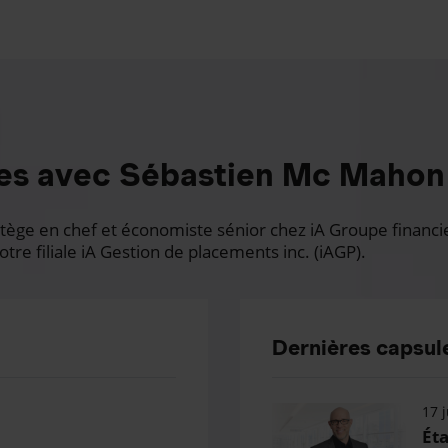
es avec Sébastien Mc Mahon
ge en chef et économiste sénior chez iA Groupe financier.
otre filiale iA Gestion de placements inc. (iAGP).
Dernières capsule
17 j
Éta