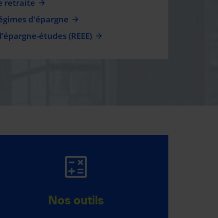
 retraite
régimes d'épargne
d’épargne-études (REEE)
ASSURANCE AUTO
ET HABITATION
Nos outils
565 $ d’économie en moyenne*