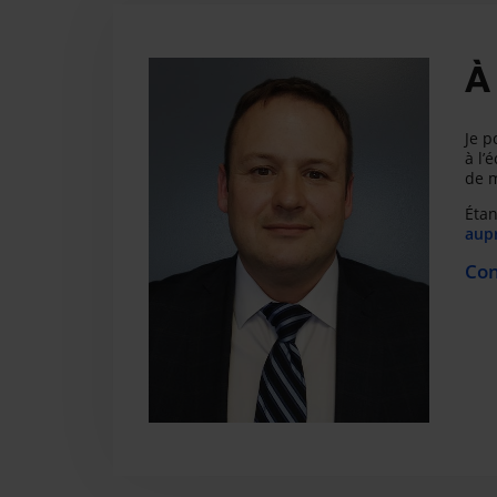
À
Je p
à l’
de m
Étan
aupr
Con