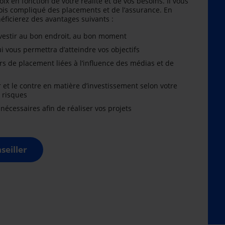
oix en fonction de votre réalité et de vos besoins. Il vous
is compliqué des placements et de l’assurance. En
énéficierez des avantages suivants :
nvestir au bon endroit, au bon moment
i vous permettra d’atteindre vos objectifs
rs de placement liées à l’influence des médias et de
r et le contre en matière d’investissement selon votre
x risques
cessaires afin de réaliser vos projets
seiller