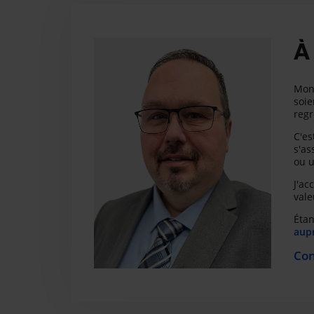
À
Mon 
soie
regr
C'es
s'as
ou u
J'ac
vale
Étan
aupr
Con