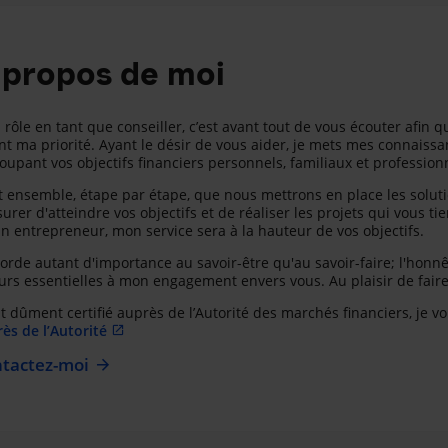
 propos de moi
rôle en tant que conseiller, c’est avant tout de vous écouter afin qu
nt ma priorité. Ayant le désir de vous aider, je mets mes connaissan
oupant vos objectifs financiers personnels, familiaux et profession
t ensemble, étape par étape, que nous mettrons en place les solut
surer d'atteindre vos objectifs et de réaliser les projets qui vous 
n entrepreneur, mon service sera à la hauteur de vos objectifs.
corde autant d'importance au savoir-être qu'au savoir-faire; l'honnê
urs essentielles à mon engagement envers vous. Au plaisir de fair
t dûment certifié auprès de l’Autorité des marchés financiers, je vo
ès de l’Autorité
tactez-moi