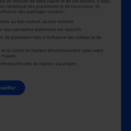
oix en fonction de votre réalité et de vos besoins. Il vous
is compliqué des placements et de l’assurance. En
énéficierez des avantages suivants :
nvestir au bon endroit, au bon moment
i vous permettra d’atteindre vos objectifs
rs de placement liées à l’influence des médias et de
r et le contre en matière d’investissement selon votre
x risques
cessaires afin de réaliser vos projets
seiller