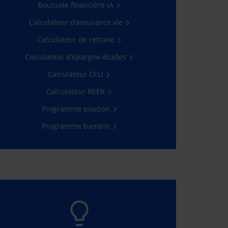
Une assurance maladie grave
Boussole financière iA
gratuite pour votre bambin âgé
de 2 à 5 ans avec, en prime, un
Calculateur d’assurance vie
joli cadeau!
Calculateur de retraite
En savoir plus
Calculateur d’épargne-études
Calculateur CELI
Calculateur REER
Programme poupon
Programme bambin