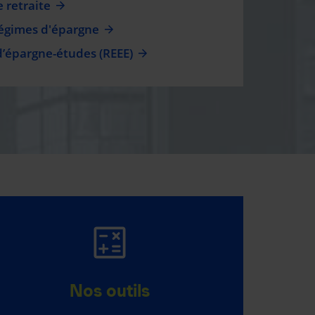
 retraite
régimes d'épargne
d’épargne-études (REEE)
PROGRAMME
BAMBIN
Nos outils