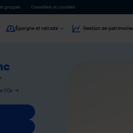
 et groupes
Conseillers et courtiers
Épargne et retraite
Gestion de patrimoine
nc
1
e-l’Or