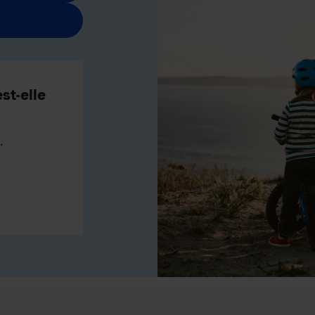
st-elle
.