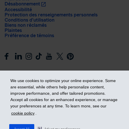
Désabonnement
Accessibilité
Protection des renseignements personnels
Conditions d’utilisation
Biens non réclamés
Plaintes
Préférence de témoins
We use cookies to optimize your online experience. Some
are essential, while others help personalize content,
improve performance, and offer tailored promotions.
Prendre les devants
Accept all cookies for an enhanced experience, or manage
your preferences at any time. To learn more, see our
cookie policy
.
© 2026 Industrielle Alliance, Assurance et services financiers
inc. - iA Groupe financier. Tous droits réservés.
Accept All
Adjust my preferences