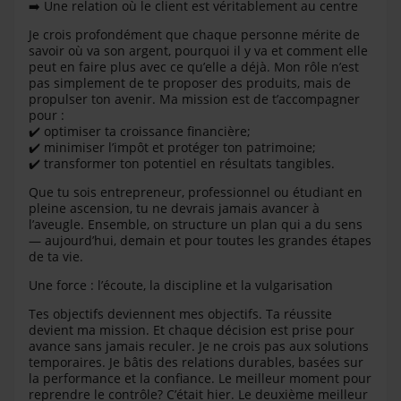
➡
️ Une relation où le client est véritablement au centre
Je crois profondément que chaque personne mérite de
savoir où va son argent, pourquoi il y va et comment elle
peut en faire plus avec ce qu’elle a déjà. Mon rôle n’est
pas simplement de te proposer des produits, mais de
propulser ton avenir. Ma mission est de t’accompagner
pour :
✔
️ optimiser ta croissance financière;
✔
️ minimiser l’impôt et protéger ton patrimoine;
✔
️ transformer ton potentiel en résultats tangibles.
Que tu sois entrepreneur, professionnel ou étudiant en
pleine ascension, tu ne devrais jamais avancer à
l’aveugle. Ensemble, on structure un plan qui a du sens
— aujourd’hui, demain et pour toutes les grandes étapes
de ta vie.
Une force : l’écoute, la discipline et la vulgarisation
Tes objectifs deviennent mes objectifs. Ta réussite
devient ma mission. Et chaque décision est prise pour
avance sans jamais reculer. Je ne crois pas aux solutions
temporaires. Je bâtis des relations durables, basées sur
la performance et la confiance. Le meilleur moment pour
reprendre le contrôle? C’était hier. Le deuxième meilleur