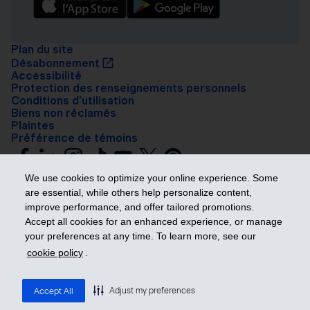
Plan du site
Désabonnement
Accessibilité
Protection des renseignements personnels
Conditions d’utilisation
Biens non réclamés
Plaintes
Préférence de témoins
We use cookies to optimize your online experience. Some
are essential, while others help personalize content,
improve performance, and offer tailored promotions.
Accept all cookies for an enhanced experience, or manage
your preferences at any time. To learn more, see our
Prendre les devants
cookie policy
.
© 2026 Industrielle Alliance, Assurance et services financiers inc. – iA
Groupe financier. Tous droits réservés.
Adjust my preferences
Accept All