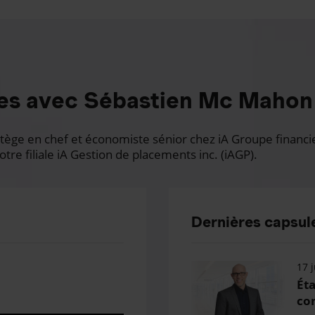
es avec Sébastien Mc Mahon
ge en chef et économiste sénior chez iA Groupe financier.
otre filiale iA Gestion de placements inc. (iAGP).
Dernières capsule
17 j
Éta
con