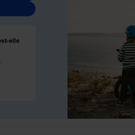
st-elle
.