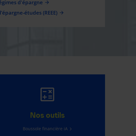
régimes d'épargne
d’épargne-études (REEE)
ASSURANCE AUTO
ET HABITATION
Nos outils
565 $ d’économie en moyenne*
Boussole financière iA