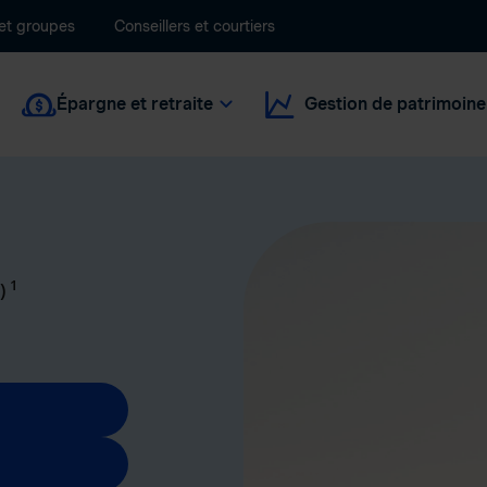
 et groupes
Conseillers et courtiers
Épargne et retraite
Gestion de patrimoine
1
c)