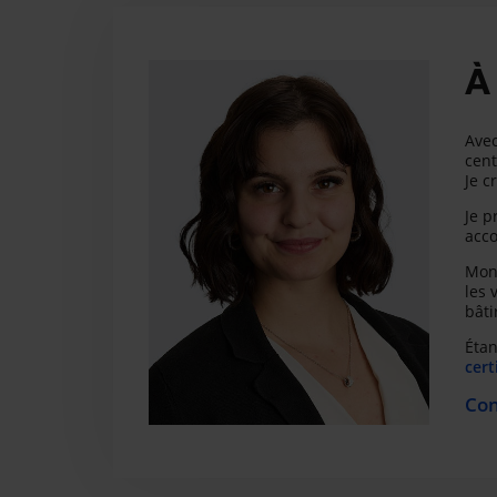
À
Avec
cent
Je c
Je p
acco
Mon 
les 
bâti
Étan
cert
Con