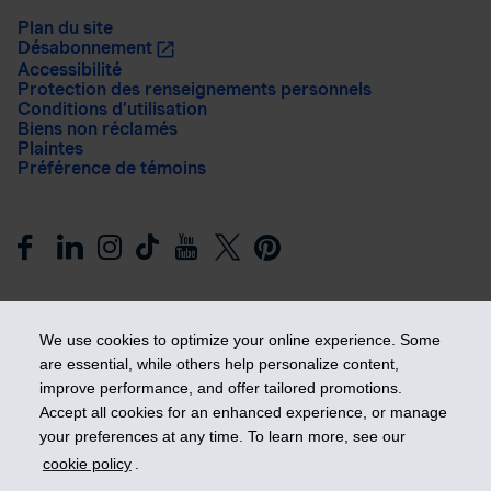
Plan du site
Désabonnement
Accessibilité
Protection des renseignements personnels
Conditions d’utilisation
Biens non réclamés
Plaintes
Préférence de témoins
We use cookies to optimize your online experience. Some
are essential, while others help personalize content,
improve performance, and offer tailored promotions.
Prendre les devants
Accept all cookies for an enhanced experience, or manage
your preferences at any time. To learn more, see our
cookie policy
.
© 2026 Industrielle Alliance, Assurance et services financiers