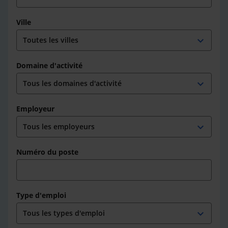
Ville
expand_more
Domaine d'activité
expand_more
Employeur
expand_more
Numéro du poste
Type d'emploi
expand_more