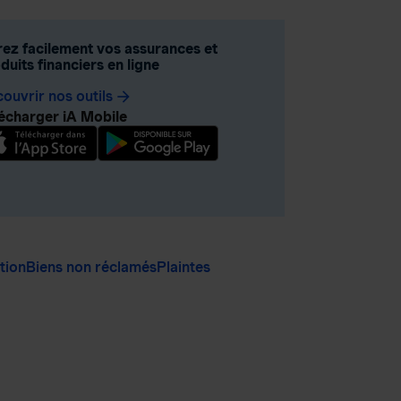
ez facilement vos assurances et
duits financiers en ligne
ouvrir nos outils
arrow_forward
écharger iA Mobile
ation
Biens non réclamés
Plaintes