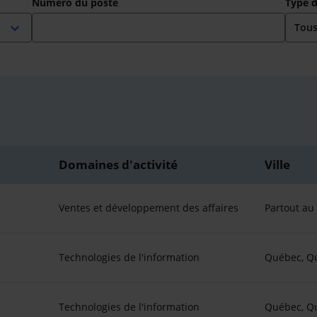
Numéro du poste
Type 
expand_more
Domaines d'activité
Ville
Ventes et développement des affaires
Partout a
Technologies de l'information
Québec, Q
Technologies de l'information
Québec, Q