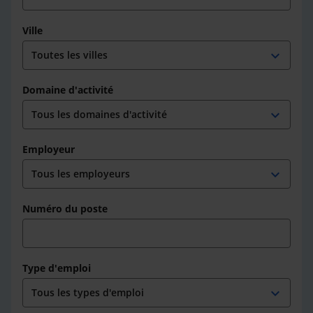
Ville
expand_more
Domaine d'activité
expand_more
Employeur
expand_more
Numéro du poste
Type d'emploi
expand_more