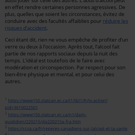
aussi jouer sur celle des autres. L’abus d’alcool peut
en effet rendre certaines personnes agressives. De
plus, quelles que soient les circonstances, évitez de
conduire avec des facultés affaiblies pour
réduire les
risques d’accident
.
Ceci étant dit, rien ne vous empêche de profiter d’un
verre ou deux à l’occasion. Après tout, l’alcool fait
partie de nos rapports sociaux depuis la nuit des
temps. L’idéal est toutefois de le faire avec
modération et circonspection. Par respect pour son
bien-être physique et mental, et pour celui des
autres.
1
https://www150.statcan.gc.ca/t1/tbl1/fr/tv.action?
pid=3610022501
2
https://www150.statcan.gc.ca/n1/daily-
quotidien/220215/dq220215a-fra.htm
3
https://ccsa.ca/fr/reperes-canadiens-sur-lalcool-et-la-sante
4