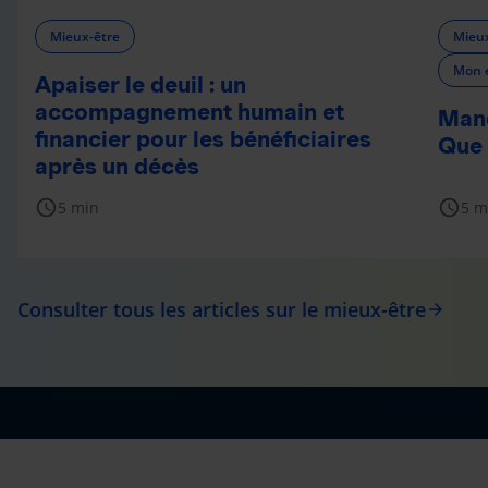
Mieux-être
Mieux
Mon 
Apaiser le deuil : un
accompagnement humain et
Manq
financier pour les bénéficiaires
Que 
après un décès
schedule
schedule
5 min
5 m
Consulter tous les articles sur le mieux-être
arrow_forward