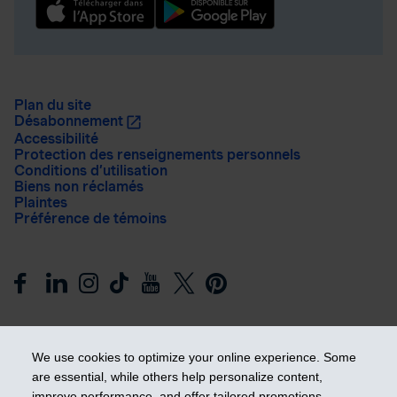
Plan du site
Désabonnement
Accessibilité
Protection des renseignements personnels
Conditions d’utilisation
Biens non réclamés
Plaintes
Préférence de témoins
We use cookies to optimize your online experience. Some
are essential, while others help personalize content,
improve performance, and offer tailored promotions.