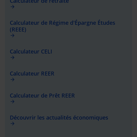
Calculateur de retraite
arrow_forward
Calculateur de Régime d'Épargne Études
(REEE)
arrow_forward
Calculateur CELI
arrow_forward
Calculateur REER
arrow_forward
Calculateur de Prêt REER
arrow_forward
Découvrir les actualités économiques
arrow_forward