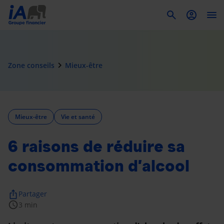
To
navigate_next
Zone conseils
Mieux-être
Mieux-être
Vie et santé
6 raisons de réduire sa
consommation d’alcool
ios_share
Partager
schedule
3 min