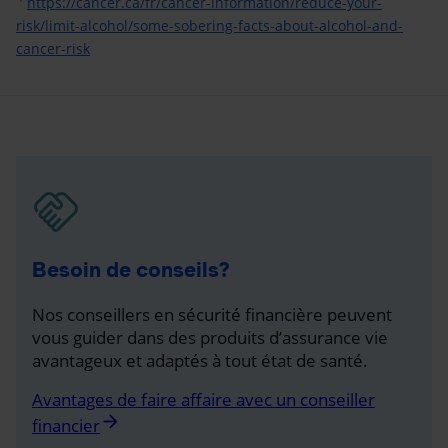
https://cancer.ca/fr/cancer-information/reduce-your-
risk/limit-alcohol/some-sobering-facts-about-alcohol-and-
cancer-risk
Besoin de conseils?
Nos conseillers en sécurité financière peuvent
vous guider dans des produits d’assurance vie
avantageux et adaptés à tout état de santé.
Avantages de faire affaire avec un conseiller
arrow_forward
financier