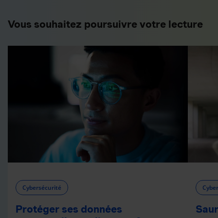
Vous souhaitez poursuivre votre lecture
Cybersécurité
Cyber
Protéger ses données
Saur