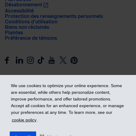
Désabonnement
Accessibilité
Protection des renseignements personnels
Conditions d’utilisation
Biens non réclamés
Plaintes
Préférence de témoins
We use cookies to optimize your online experience. Some
are essential, while others help personalize content,
improve performance, and offer tailored promotions.
Prendre les devants
Accept all cookies for an enhanced experience, or manage
your preferences at any time. To learn more, see our
cookie policy
.
© 2026 Industrielle Alliance, Assurance et services financiers
inc. - iA Groupe financier. Tous droits réservés.