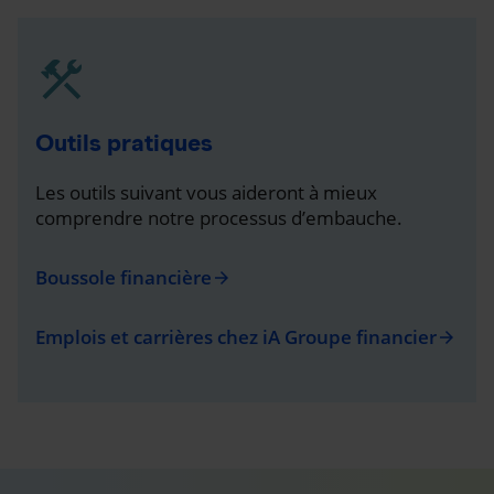
Outils pratiques
Les outils suivant vous aideront à mieux
comprendre notre processus d’embauche.
Boussole financière
arrow_forward
Emplois et carrières chez iA Groupe financier
arrow_forward