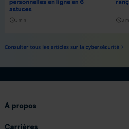
personnelles en ligne en 6
ranç
astuces
schedule
schedule
3 min
3 m
Consulter tous les articles sur la cybersécurité
arrow_forward
À propos
Carrières