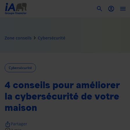
To
navigate_next
Zone conseils
Cybersécurité
Cybersécurité
4 conseils pour améliorer
la cybersécurité de votre
maison
ios_share
Partager