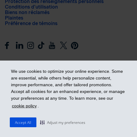
Protection des renseignements personnels
Conditions d’utilisation
Biens non réclamés
Plaintes
Préférence de témoins
We use cookies to optimize your online experience. Some
are essential, while others help personalize content,
improve performance, and offer tailored promotions.
Prendre les devants
Accept all cookies for an enhanced experience, or manage
your preferences at any time. To learn more, see our
cookie policy
.
© 2026 Industrielle Alliance, Assurance et services financiers
inc. - iA Groupe financier. Tous droits réservés.
Accept All
Adjust my preferences