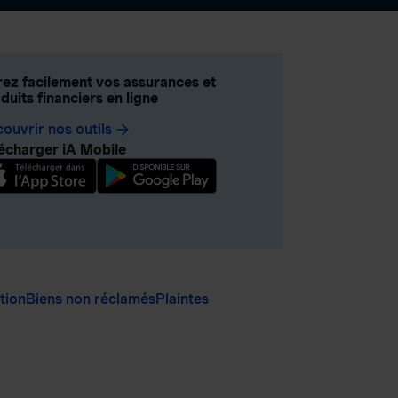
ez facilement vos assurances et
duits financiers en ligne
ouvrir nos outils
arrow_forward
écharger iA Mobile
ation
Biens non réclamés
Plaintes